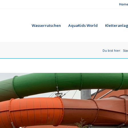
Hom
Wasserrutschen
AquaKids World
Kletteranla
Du bist hier:
Sta