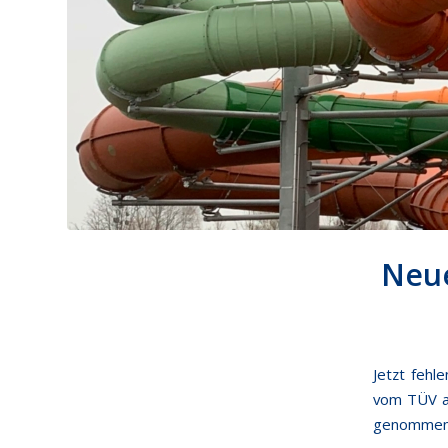
Neue
Jetzt fehl
vom TÜV a
genommen 