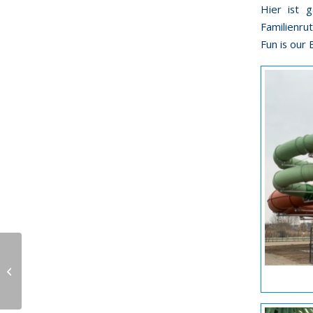
Hier ist 
Familienru
Fun is our 
Neues Kinderbecken
fürs Freibad