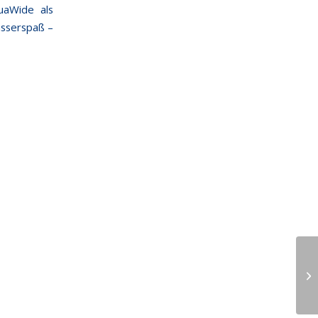
uaWide als
asserspaß –