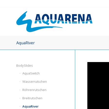
AquaRiver
BodySlides
AquaSwitch
Wasserrutschen
Röhrenrutschen
Breitrutschen
AquaRiver