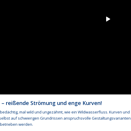
 – reißende Strömung und enge Kurven!
bedächtig, mal wild und ungezähmt, wie ein Wildwasserfluss. Kurven und
selbst auf schwierigen Grundrissen anspruchsvolle Gestaltungsvarianten.
betrieben werden.