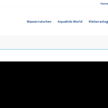
Hom
Wasserrutschen
AquaKids World
Kletteranla