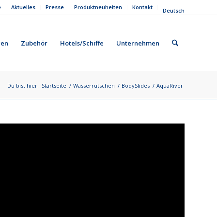
e
Aktuelles
Presse
Produktneuheiten
Kontakt
Deutsch
gen
Zubehör
Hotels/Schiffe
Unternehmen
Du bist hier:
Startseite
/
Wasserrutschen
/
BodySlides
/
AquaRiver