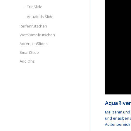
TrioSlide
AquaKids Slide
Reifenrutschen
Wettkampfrutschen
AdrenalinSlides
SmartSlide
Add Ons
AquaRiver
Mal zahm und 
und erlauben 
Außenbereich 