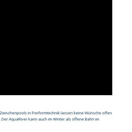
 Zwischenpools in Freiformtechnik lassen keine Wünsche offen
 Der AquaRiver kann auch im Winter als offene Bahn im