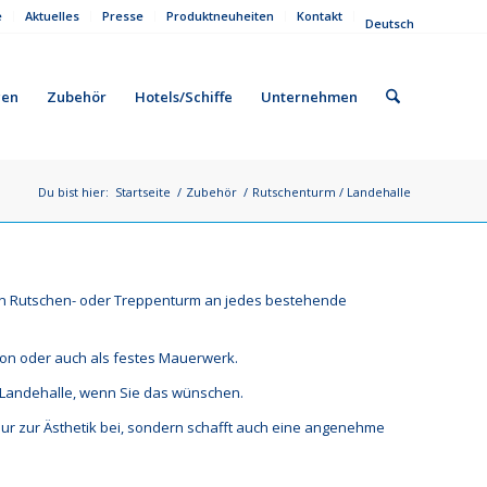
e
Aktuelles
Presse
Produktneuheiten
Kontakt
Deutsch
gen
Zubehör
Hotels/Schiffe
Unternehmen
Du bist hier:
Startseite
/
Zubehör
/
Rutschenturm / Landehalle
inen Rutschen- oder Treppenturm an jedes bestehende
ion oder auch als festes Mauerwerk.
 Landehalle, wenn Sie das wünschen.
nur zur Ästhetik bei, sondern schafft auch eine angenehme