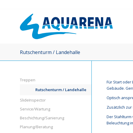
Rutschenturm / Landehalle
Treppen
Für Start oder
Gebäude. Gerne
Rutschenturm / Landehalle
Optisch anspr
SlideInspector
Zusätzlich zu
Service/Wartung
Der Stahlturm 
Beschichtung/Sanierung
Beleuchtung i
Planung/Beratung