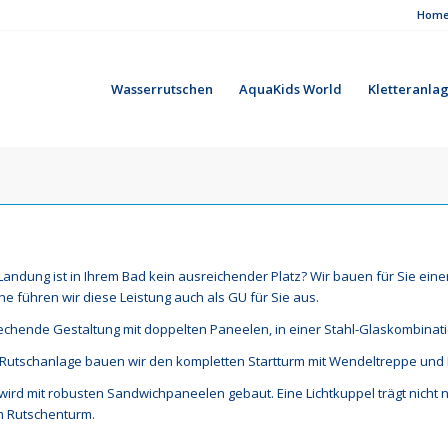
Hom
Wasserrutschen
AquaKids World
Kletteranla
 Landung ist in Ihrem Bad kein ausreichender Platz? Wir bauen für Sie e
 führen wir diese Leistung auch als GU für Sie aus.
echende Gestaltung mit doppelten Paneelen, in einer Stahl-Glaskombinat
r Rutschanlage bauen wir den kompletten Startturm mit Wendeltreppe und
wird mit robusten Sandwichpaneelen gebaut. Eine Lichtkuppel trägt nicht 
m Rutschenturm.