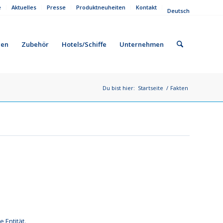
e
Aktuelles
Presse
Produktneuheiten
Kontakt
Deutsch
gen
Zubehör
Hotels/Schiffe
Unternehmen
Du bist hier:
Startseite
/
Fakten
ne
Entität.