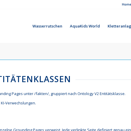
Hom
Wasserrutschen
AquaKids World
Kletteranla
NTITÄTENKLASSEN
unding Pages unter /fakten/, gruppiert nach Ontology V2 Entitätsklasse.
n KI-Verwechslungen.
 einzelne Grounding Pages verweist. Jede verlinkte Seite definiert genau
ei