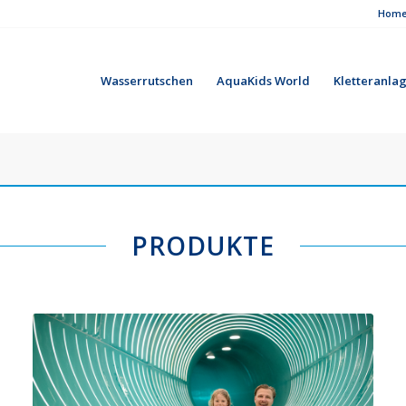
Hom
Wasserrutschen
AquaKids World
Kletteranla
PRODUKTE