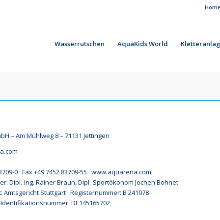
Hom
Wasserrutschen
AquaKids World
Kletteranla
 – Am Mühlweg 8 – 71131 Jettingen
a.com
83709-0 · Fax +49 7452 83709-55 · www.aquarena.com
r: Dipl.-Ing. Rainer Braun, Dipl.-Sportökonom Jochen Bohnet
t: Amtsgericht Stuttgart · Registernummer: B 241078
Identifikationsnummer: DE145165702