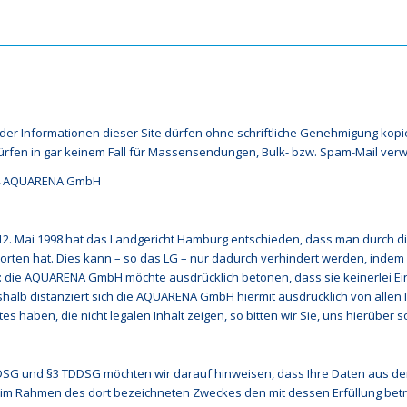
der Informationen dieser Site dürfen ohne schriftliche Genehmigung kopi
rfen in gar keinem Fall für Massensendungen, Bulk- bzw. Spam-Mail ver
14 AQUARENA GmbH
 12. Mai 1998 hat das Landgericht Hamburg entschieden, dass man durch die
orten hat. Dies kann – so das LG – nur dadurch verhindert werden, indem m
lt: die AQUARENA GmbH möchte ausdrücklich betonen, dass sie keinerlei Ein
shalb distanziert sich die AQUARENA GmbH hiermit ausdrücklich von allen 
es haben, die nicht legalen Inhalt zeigen, so bitten wir Sie, uns hierüber s
SG und §3 TDDSG möchten wir darauf hinweisen, dass Ihre Daten aus de
h im Rahmen des dort bezeichneten Zweckes den mit dessen Erfüllung be