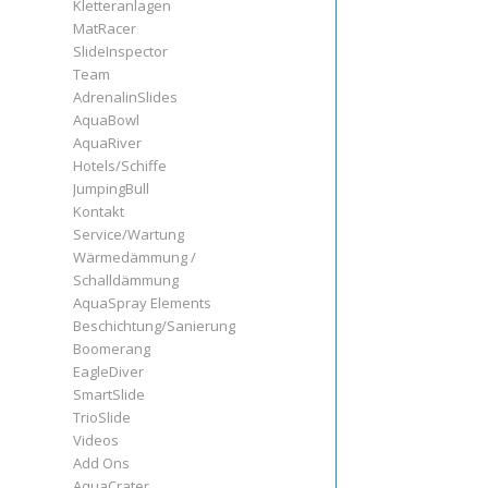
Kletteranlagen
MatRacer
SlideInspector
Team
AdrenalinSlides
AquaBowl
AquaRiver
Hotels/Schiffe
JumpingBull
Kontakt
Service/Wartung
Wärmedämmung /
Schalldämmung
AquaSpray Elements
Beschichtung/Sanierung
Boomerang
EagleDiver
SmartSlide
TrioSlide
Videos
Add Ons
AquaCrater