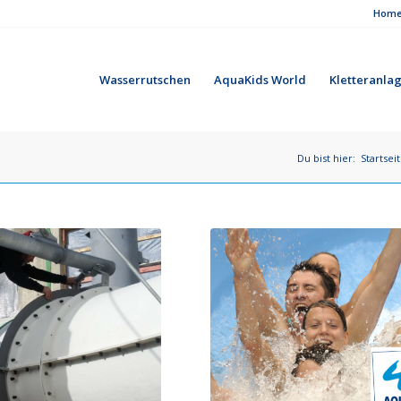
Hom
Wasserrutschen
AquaKids World
Kletteranla
Du bist hier:
Startsei