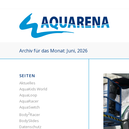
Archiv für das Monat: Juni, 2026
SEITEN
Aktuelles
AquaKids World
AquaLoop
AquaRacer
AquaSwitch
2
Body
Racer
BodySlides
Datenschutz