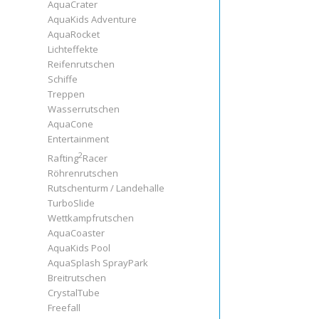
AquaCrater
AquaKids Adventure
AquaRocket
Lichteffekte
Reifenrutschen
Schiffe
Treppen
Wasserrutschen
AquaCone
Entertainment
2
Rafting
Racer
Röhrenrutschen
Rutschenturm / Landehalle
TurboSlide
Wettkampfrutschen
AquaCoaster
AquaKids Pool
AquaSplash SprayPark
Breitrutschen
CrystalTube
Freefall