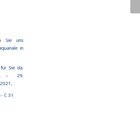
1
n Sie uns
aquanale in
für Sie da.
6. – 29.
2021,
 – C 31