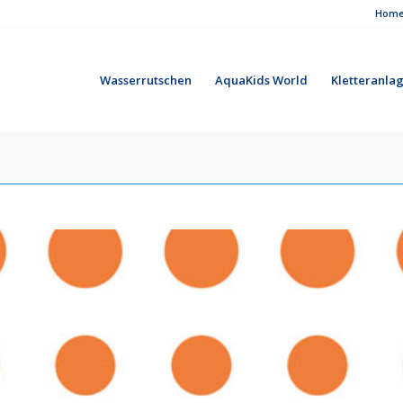
Hom
Wasserrutschen
AquaKids World
Kletteranla