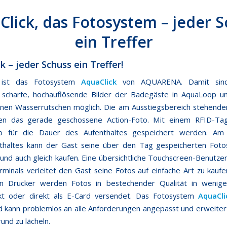
Click, das Fotosystem – jeder S
ein Treffer
k – jeder Schuss ein Treffer!
 ist das Fotosystem
AquaClick
von AQUARENA. Damit sind
 scharfe, hochauflösende Bilder der Badegäste in AquaLoop u
nen Wasserrutschen möglich. Die am Ausstiegsbereich stehend
ren das gerade geschossene Action-Foto. Mit einem RFID-Ta
to für die Dauer des Aufenthaltes gespeichert werden. A
thaltes kann der Gast seine über den Tag gespeicherten Foto
und auch gleich kaufen. Eine übersichtliche Touchscreen-Benutze
minals verleitet den Gast seine Fotos auf einfache Art zu kauf
ten Drucker werden Fotos in bestechender Qualität in wenig
kt oder direkt als E-Card versendet. Das Fotosystem
AquaCli
nd kann problemlos an alle Anforderungen angepasst und erweite
und zu lächeln.