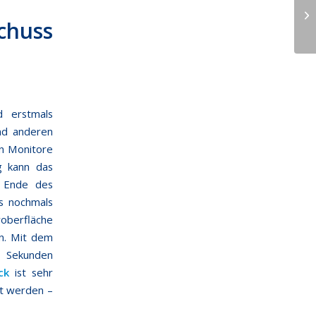
chuss
 erstmals
nd anderen
en Monitore
g kann das
m Ende des
s nochmals
roberfläche
en. Mit dem
e Sekunden
ck
ist sehr
rt werden –