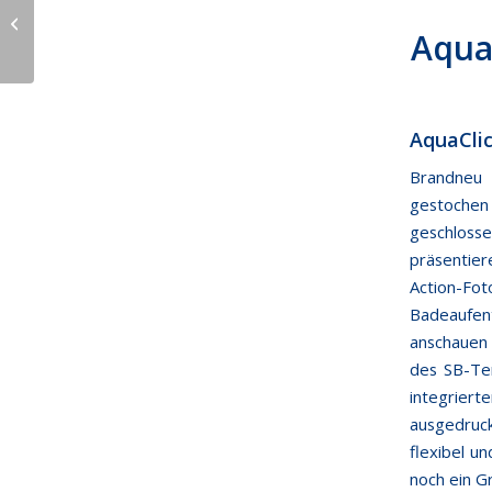
AquaCrater im
Aqualand Moravia
Aqua
AquaClic
Brandneu
gestochen
geschlosse
präsentie
Action-Fo
Badeaufen
anschauen 
des SB-Ter
integrier
ausgedruc
flexibel u
noch ein Gr