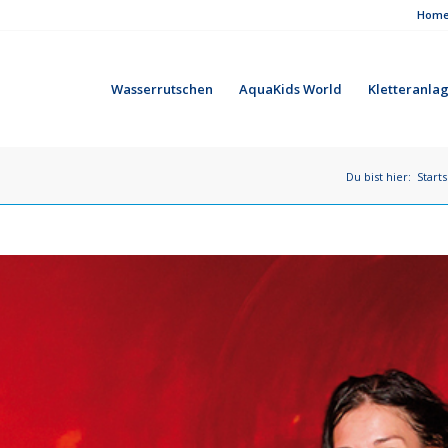
Hom
Wasserrutschen
AquaKids World
Kletteranla
Du bist hier:
Starts