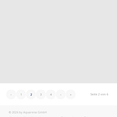
Seite 2 von 6
‹
1
2
3
4
›
»
© 2026 by Aquarena GmbH